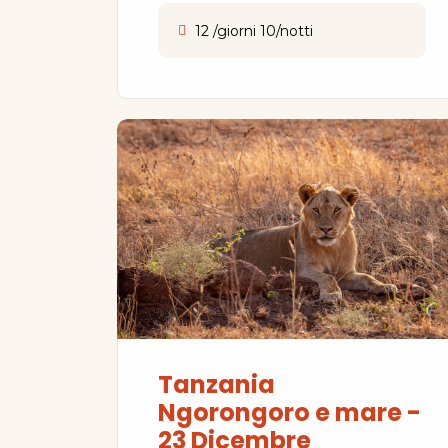
12 /giorni 10/notti
Tanzania
Ngorongoro e mare -
23 Dicembre