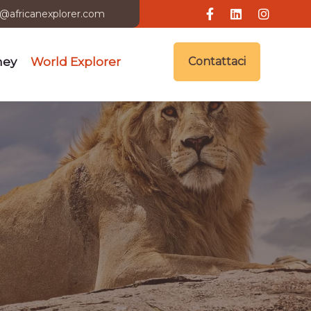
i@africanexplorer.com
ney
World Explorer
Contattaci