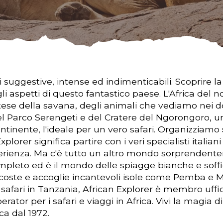
suggestive, intense ed indimenticabili. Scoprire 
 gli aspetti di questo fantastico paese. L'Africa del
istese della savana, degli animali che vediamo nei d
el Parco Serengeti e del Cratere del Ngorongoro, un
continente, l'ideale per un vero safari. Organizziamo
lorer significa partire con i veri specialisti italiani
perienza. Ma c'è tutto un altro mondo sorprenden
pleto ed è il mondo delle spiagge bianche e soffi
 coste e accoglie incantevoli isole come Pemba e 
 safari in Tanzania, African Explorer è membro uffi
rator per i safari e viaggi in Africa. Vivi la magia d
ica dal 1972.