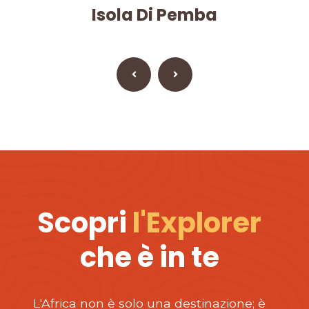
Isola Di Pemba
Scopri
l'Explorer
che è in te
L'Africa non è solo una destinazione; è