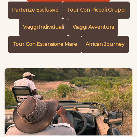
Partenze Esclusive
Tour Con Piccoli Gruppi
Viaggi Individuali
Viaggi Avventura
Tour Con Estensione Mare
African Journey