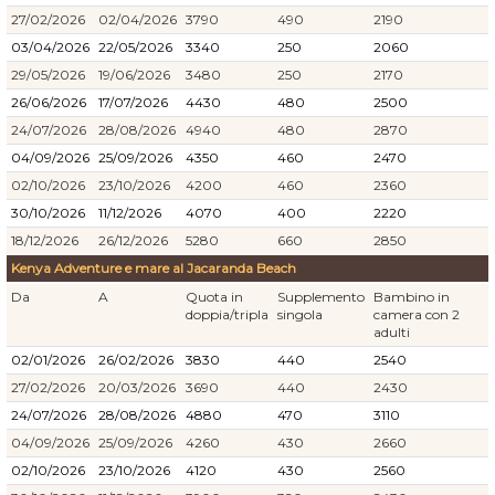
27/02/2026
02/04/2026
3790
490
2190
03/04/2026
22/05/2026
3340
250
2060
29/05/2026
19/06/2026
3480
250
2170
26/06/2026
17/07/2026
4430
480
2500
24/07/2026
28/08/2026
4940
480
2870
04/09/2026
25/09/2026
4350
460
2470
02/10/2026
23/10/2026
4200
460
2360
30/10/2026
11/12/2026
4070
400
2220
18/12/2026
26/12/2026
5280
660
2850
Kenya Adventure e mare al Jacaranda Beach
Da
A
Quota in
Supplemento
Bambino in
doppia/tripla
singola
camera con 2
adulti
02/01/2026
26/02/2026
3830
440
2540
27/02/2026
20/03/2026
3690
440
2430
24/07/2026
28/08/2026
4880
470
3110
04/09/2026
25/09/2026
4260
430
2660
02/10/2026
23/10/2026
4120
430
2560