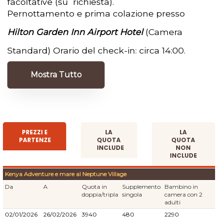
facoltative (su richiesta).
Pernottamento e prima colazione presso
Hilton Garden Inn Airport Hotel
(Camera
Standard) Orario del check-in: circa 14:00.
Mostra Tutto
PREZZI E
LA
LA
PARTENZE
QUOTA
QUOTA
INCLUDE
NON
INCLUDE
Kenya Adventure e mare al Neptune Village
Da
A
Quota in
Supplemento
Bambino in
doppia/tripla
singola
camera con 2
adulti
02/01/2026
26/02/2026
3940
480
2290