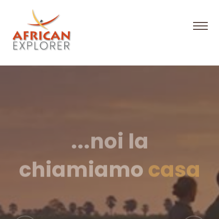
...noi la
chiamiamo
casa