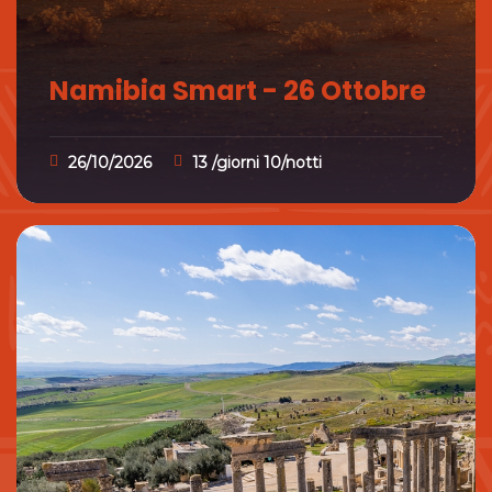
Namibia Smart - 26 Ottobre
26/10/2026
13 /giorni 10/notti
Namibia Smart - 26 Ottobre