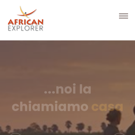
...noi la
chiamiamo
casa