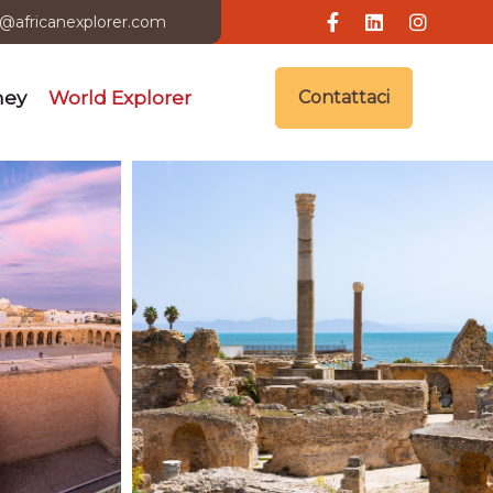
i@africanexplorer.com
ney
World Explorer
Contattaci