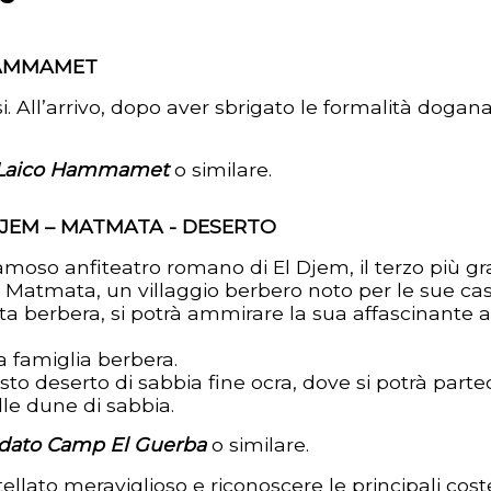
HAMMAMET
si. All’arrivo, dopo aver sbrigato le formalità dogan
 Laico Hammamet
o similare.
EM – MATMATA - DESERTO
 famoso anfiteatro romano di El Djem, il terzo più
 Matmata, un villaggio berbero noto per le sue cas
a berbera, si potrà ammirare la sua affascinante arc
a famiglia berbera.
to deserto di sabbia fine ocra, dove si potrà partec
le dune di sabbia.
dato Camp El Guerba
o similare.
tellato meraviglioso e riconoscere le principali cos