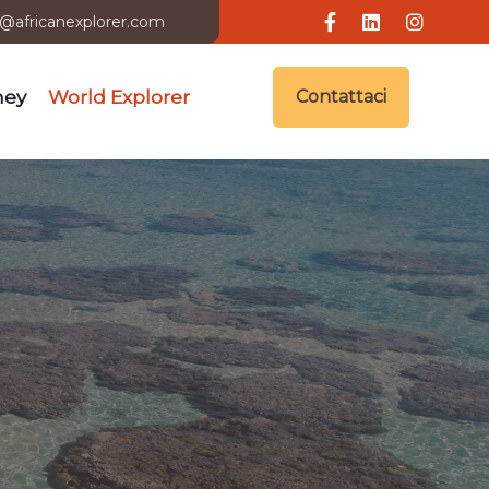
i@africanexplorer.com
ney
World Explorer
Contattaci