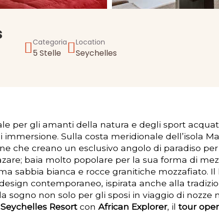
s
Categoria
Location
5 Stelle
Seychelles
ale per gli amanti della natura e degli sport acquati
 di immersione. Sulla costa meridionale dell’isola Ma
gne che creano un esclusivo angolo di paradiso per
 Lazare; baia molto popolare per la sua forma di m
ma sabbia bianca e rocce granitiche mozzafiato. Il
design contemporaneo, ispirata anche alla tradizio
 da sogno non solo per gli sposi in viaggio di nozz
Seychelles Resort
con
African Explorer
, il
tour oper