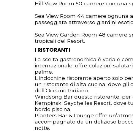
Hill View Room 50 camere con una spl
Sea View Room 44 camere ognuna affac
passeggiata attraverso giardini esotici
Sea View Garden Room 48 camere spazi
tropicali del Resort.
I RISTORANTI
La scelta gastronomica è varia e com
internazionale, offre colazioni saluta
palme.
L’Indochine ristorante aperto solo pe
un ristorante di alta cucina, dove gli
dell’Oceano Indiano.
Windsong Bar questo ristorante, per del
Kempinski Seychelles Resort, dove tutt
bordo piscina.
Planters Bar & Lounge offre un’atmosf
accompagnato da un delizioso boccone 
notte.