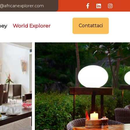
i@africanexplorer.com
ney
World Explorer
Contattaci