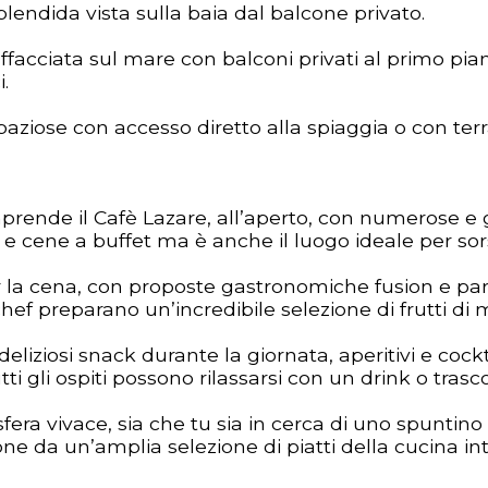
endida vista sulla baia dal balcone privato.
ciata sul mare con balconi privati al primo piano 
.
ose con accesso diretto alla spiaggia o con terra
prende il Cafè Lazare, all’aperto, con numerose e
ri e cene a buffet ma è anche il luogo ideale per so
r la cena, con proposte gastronomiche fusion e part
 chef preparano un’incredibile selezione di frutti di
iziosi snack durante la giornata, aperitivi e cocktai
i gli ospiti possono rilassarsi con un drink o tras
era vivace, sia che tu sia in cerca di uno spuntino 
da un’amplia selezione di piatti della cucina inte