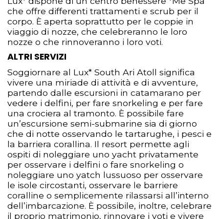
Lux* dispone di un centro benessere *Me Spa
che offre differenti trattamenti e scrub per il
corpo. È aperta soprattutto per le coppie in
viaggio di nozze, che celebreranno le loro
nozze o che rinnoveranno i loro voti.
ALTRI SERVIZI
Soggiornare al Lux* South Ari Atoll significa
vivere una miriade di attività e di avventure,
partendo dalle escursioni in catamarano per
vedere i delfini, per fare snorkeling e per fare
una crociera al tramonto. È possibile fare
un’escursione semi-submarine sia di giorno
che di notte osservando le tartarughe, i pesci e
la barriera corallina. Il resort permette agli
ospiti di noleggiare uno yacht privatamente
per osservare i delfini o fare snorkeling o
noleggiare uno yatch lussuoso per osservare
le isole circostanti, osservare le barriere
coralline o semplicemente rilassarsi all’interno
dell’imbarcazione. È possibile, inoltre, celebrare
il proprio matrimonio, rinnovare i voti e vivere