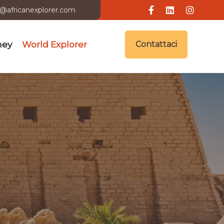
i@africanexplorer.com
ney
World Explorer
Contattaci